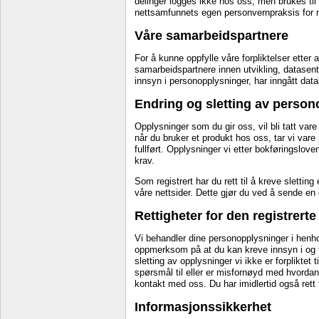
delinger logges ikke hos oss, men brukes til 
nettsamfunnets egen personvernpraksis for 
Våre samarbeidspartnere
For å kunne oppfylle våre forpliktelser etter
samarbeidspartnere innen utvikling, datasent
innsyn i personopplysninger, har inngått dat
Endring og sletting av perso
Opplysninger som du gir oss, vil bli tatt vare
når du bruker et produkt hos oss, tar vi vare 
fullført. Opplysninger vi etter bokføringsloven 
krav.
Som registrert har du rett til å kreve slettin
våre nettsider. Dette gjør du ved å sende en 
Rettigheter for den registrerte
Vi behandler dine personopplysninger i henhol
oppmerksom på at du kan kreve innsyn i og fl
sletting av opplysninger vi ikke er forpliktet 
spørsmål til eller er misfornøyd med hvordan
kontakt med oss. Du har imidlertid også rett ti
Informasjonssikkerhet