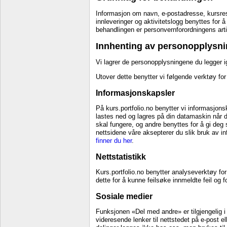
Informasjon om navn, e-postadresse, kursresu
innleveringer og aktivitetslogg benyttes for
behandlingen er personvernforordningens arti
Innhenting av personopplysni
Vi lagrer de personopplysningene du legger ig
Utover dette benytter vi følgende verktøy fo
Informasjonskapsler
På kurs.portfolio.no benytter vi informasjons
lastes ned og lagres på din datamaskin når d
skal fungere, og andre benyttes for å gi deg
nettsidene våre aksepterer du slik bruk av i
finner du her
.
Nettstatistikk
Kurs.portfolio.no benytter analyseverktøy for
dette for å kunne feilsøke innmeldte feil og 
Sosiale medier
Funksjonen «Del med andre» er tilgjengelig i
videresende lenker til nettstedet på e-post e