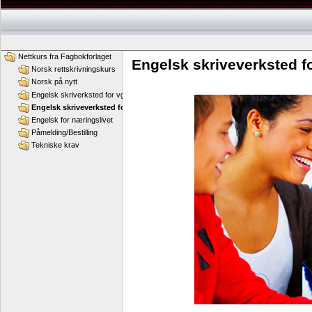
Nettkurs fra Fagbokforlaget
Engelsk skriveverksted 
Norsk rettskrivningskurs
Norsk på nytt
Engelsk skriverksted for vgs
Engelsk skriveverksted for ungdomsskolen
Engelsk for næringslivet
Påmelding/Bestilling
Tekniske krav